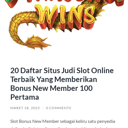
20 Daftar Situs Judi Slot Online
Terbaik Yang Memberikan
Bonus New Member 100
Pertama
MARET 18, 2025
/
0 COMMENTS
Slot Bonus New Member sebagai keliru satu penyedia