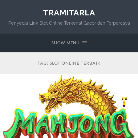
TRAMITARLA
Penyedia Link Slot Online Terkenal Gacor dan Terpercaya
SHOW MENU
TAG:
SLOT ONLINE TERBAIK