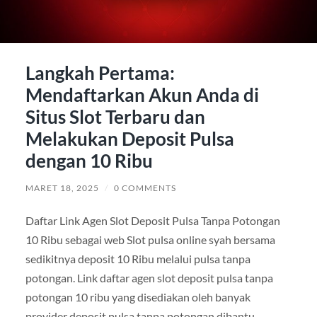
Langkah Pertama:
Mendaftarkan Akun Anda di
Situs Slot Terbaru dan
Melakukan Deposit Pulsa
dengan 10 Ribu
MARET 18, 2025
/
0 COMMENTS
Daftar Link Agen Slot Deposit Pulsa Tanpa Potongan
10 Ribu sebagai web Slot pulsa online syah bersama
sedikitnya deposit 10 Ribu melalui pulsa tanpa
potongan. Link daftar agen slot deposit pulsa tanpa
potongan 10 ribu yang disediakan oleh banyak
provider deposit pulsa tanpa potongan dibantu