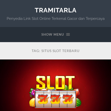
TRAMITARLA
Penyedia Link Slot Online Terkenal Gacor dan Terpercaya
SHOW MENU
TAG:
SITUS SLOT TERBARU