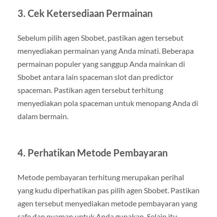
3. Cek Ketersediaan Permainan
Sebelum pilih agen Sbobet, pastikan agen tersebut
menyediakan permainan yang Anda minati. Beberapa
permainan populer yang sanggup Anda mainkan di
Sbobet antara lain spaceman slot dan predictor
spaceman. Pastikan agen tersebut terhitung
menyediakan pola spaceman untuk menopang Anda di
dalam bermain.
4. Perhatikan Metode Pembayaran
Metode pembayaran terhitung merupakan perihal
yang kudu diperhatikan pas pilih agen Sbobet. Pastikan
agen tersebut menyediakan metode pembayaran yang
safe dan nyaman untuk Anda gunakan. Selain itu,