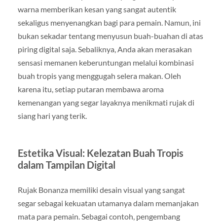
warna memberikan kesan yang sangat autentik
sekaligus menyenangkan bagi para pemain. Namun, ini
bukan sekadar tentang menyusun buah-buahan di atas
piring digital saja. Sebaliknya, Anda akan merasakan
sensasi memanen keberuntungan melalui kombinasi
buah tropis yang menggugah selera makan. Oleh
karena itu, setiap putaran membawa aroma
kemenangan yang segar layaknya menikmati rujak di
siang hari yang terik.
Estetika Visual: Kelezatan Buah Tropis
dalam Tampilan Digital
Rujak Bonanza memiliki desain visual yang sangat
segar sebagai kekuatan utamanya dalam memanjakan
mata para pemain. Sebagai contoh, pengembang