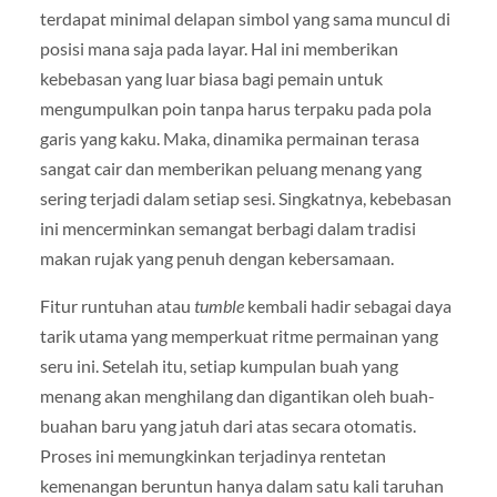
terdapat minimal delapan simbol yang sama muncul di
posisi mana saja pada layar. Hal ini memberikan
kebebasan yang luar biasa bagi pemain untuk
mengumpulkan poin tanpa harus terpaku pada pola
garis yang kaku. Maka, dinamika permainan terasa
sangat cair dan memberikan peluang menang yang
sering terjadi dalam setiap sesi. Singkatnya, kebebasan
ini mencerminkan semangat berbagi dalam tradisi
makan rujak yang penuh dengan kebersamaan.
Fitur runtuhan atau
tumble
kembali hadir sebagai daya
tarik utama yang memperkuat ritme permainan yang
seru ini. Setelah itu, setiap kumpulan buah yang
menang akan menghilang dan digantikan oleh buah-
buahan baru yang jatuh dari atas secara otomatis.
Proses ini memungkinkan terjadinya rentetan
kemenangan beruntun hanya dalam satu kali taruhan