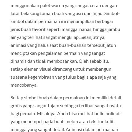
menggunakan palet warna yang sangat cerah dengan
latar belakang taman buah yang asri dan hijau. Simbol-
simbol dalam permainan ini menampilkan berbagai
jenis buah favorit seperti mangga, nanas, hingga jambu
air yang terlihat sangat mengkilap. Selanjutnya,
animasi yang halus saat buah-buahan tersebut jatuh
menciptakan pengalaman bermain yang sangat
dinamis dan tidak membosankan. Oleh sebab itu,
setiap elemen visual dirancang untuk membangun
suasana kegembiraan yang tulus bagi siapa saja yang
mencobanya.
Setiap simbol buah dalam permainan ini memiliki detail
grafis yang sangat tajam sehingga terlihat sangat nyata
bagi pemain. Misalnya, Anda bisa melihat bulir-bulir air
yang menempel pada buah melon atau tekstur kulit
mangga yang sangat detail. Animasi dalam permainan