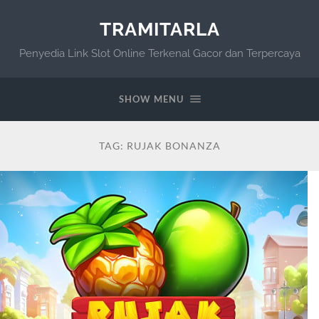
TRAMITARLA
Penyedia Link Slot Online Terkenal Gacor dan Terpercaya
SHOW MENU
TAG:
RUJAK BONANZA