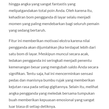
hingga angka yang sangat fantastis yang
melipatgandakan total poin Anda. Oleh karena itu,
kehadiran bom pengganda di layar selalu menjadi
momen yang paling mendebarkan bagi seluruh pemain
yang sedang bertaruh.
Fitur ini memberikan motivasi ekstra karena nilai
pengganda akan dijumlahkan jika terdapat lebih dari
satu bom di layar. Meskipun muncul secara acak,
ledakan pengganda ini seringkali menjadi penentu
kemenangan besar yang mengubah saldo Anda secara
signifikan. Tentu saja, hal ini mencerminkan sensasi
pedas dan manisnya bumbu rujak yang memberikan
kejutan rasa pada setiap gigitannya. Selain itu, melihat
angka pengganda yang meledak bersama tumpukan
buah memberikan kepuasan emosional yang sangat
luar biasa di setiap detiknya.