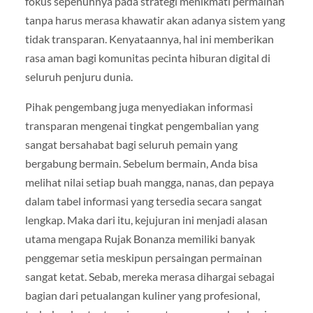
fokus sepenuhnya pada strategi menikmati permainan
tanpa harus merasa khawatir akan adanya sistem yang
tidak transparan. Kenyataannya, hal ini memberikan
rasa aman bagi komunitas pecinta hiburan digital di
seluruh penjuru dunia.
Pihak pengembang juga menyediakan informasi
transparan mengenai tingkat pengembalian yang
sangat bersahabat bagi seluruh pemain yang
bergabung bermain. Sebelum bermain, Anda bisa
melihat nilai setiap buah mangga, nanas, dan pepaya
dalam tabel informasi yang tersedia secara sangat
lengkap. Maka dari itu, kejujuran ini menjadi alasan
utama mengapa Rujak Bonanza memiliki banyak
penggemar setia meskipun persaingan permainan
sangat ketat. Sebab, mereka merasa dihargai sebagai
bagian dari petualangan kuliner yang profesional,