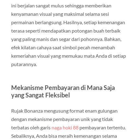
ini berjalan sangat mulus sehingga memberikan
kenyamanan visual yang maksimal selama sesi
permainan berlangsung. Hasilnya, setiap kemenangan
terasa seperti mendapatkan potongan buah terbaik
yang paling manis dan segar dari pohonnya. Bahkan,
efek kilatan cahaya saat simbol pecah menambah
kemeriahan visual yang memukau mata Anda di setiap
putarannya.
Mekanisme Pembayaran di Mana Saja
yang Sangat Fleksibel
Rujak Bonanza mengusung format enam gulungan
dengan mekanisme pembayaran unik yang tidak
terbatas oleh garis
naga hoki 88
pembayaran tertentu.
Sebaliknya, Anda bisa meraih kemenangan selama