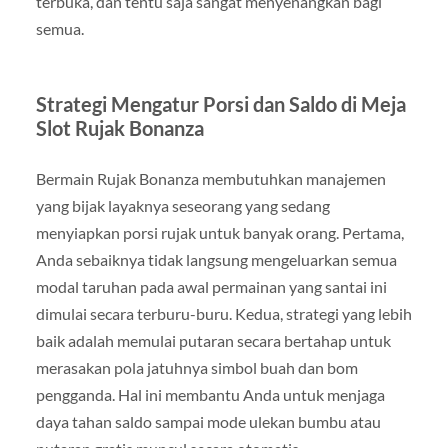
terbuka, dan tentu saja sangat menyenangkan bagi
semua.
Strategi Mengatur Porsi dan Saldo di Meja
Slot Rujak Bonanza
Bermain Rujak Bonanza membutuhkan manajemen
yang bijak layaknya seseorang yang sedang
menyiapkan porsi rujak untuk banyak orang. Pertama,
Anda sebaiknya tidak langsung mengeluarkan semua
modal taruhan pada awal permainan yang santai ini
dimulai secara terburu-buru. Kedua, strategi yang lebih
baik adalah memulai putaran secara bertahap untuk
merasakan pola jatuhnya simbol buah dan bom
pengganda. Hal ini membantu Anda untuk menjaga
daya tahan saldo sampai mode ulekan bumbu atau