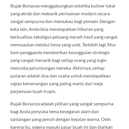
Rujak Bonanza menggabungkan estetika kuliner lokal
yang akrab dan mekanik permainan modern secara
sangat sempurna dan memukau bagi pemain. Dengan
kata lain, Anda bisa mendapatkan hiburan yang
berkualitas sekaligus peluang meraih hasil yang sangat
memuaskan melalui tema yang unik. Terlebih lagi, fitur
bom pengganda memberikan keunggulan strategis
yang sangat menarik bagi setiap orang yang ingin
mencoba peruntungan mereka. Akhirnya, setiap
putaran adalah doa dan usaha untuk mendapatkan
sajian kemenangan yang paling manis dari meja
perjamuan buah tropis.
Rujak Bonanza adalah pilihan yang sangat sempurna
bagi Anda penyuka tema kesegaran alam dan
tantangan yang penuh dengan kejutan warna. Oleh
karena itu, segera masuki pasar buah ini dan biarkan