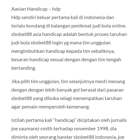
Aasian Handicap – hdp
Hdp sendiri keluar pertama kali di indonesia dan
terlalu kondang di kalangan penikmat judi bola online.
sbobet88 asia handicap adalah bentuk proses taruhan
judi bola sbobet88 login yg mana tim unggulan
mengimbuhkan handicap kepada tim sebaliknya,
besaran handicap sesuai dengan dengan tim tengah
bertanding.
Jika pilih tim unggulan, tim selanjutnya mesti menang
dengan dengan lebih banyak gol berasal dari pasaran
sbobet88 yang dibuka selagi menempatkan taruhan
agar pemain memperoleh kemenang.
Istilah pertama kali “handicap” diciptakan oleh jurnalis
joe saumarez smith terhadap november 1998. dia
diminta oleh seorang bandar sbobet88 indonesia, joe