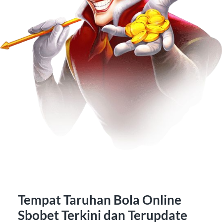
Tempat Taruhan Bola Online
Sbobet Terkini dan Terupdate