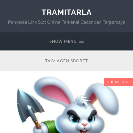
TRAMITARLA
Penyedia Link Slot Online Terkenal Gacor dan Terpercaya
SHOW MENU
TAG:
AGEN SBOBET
STICKY POST