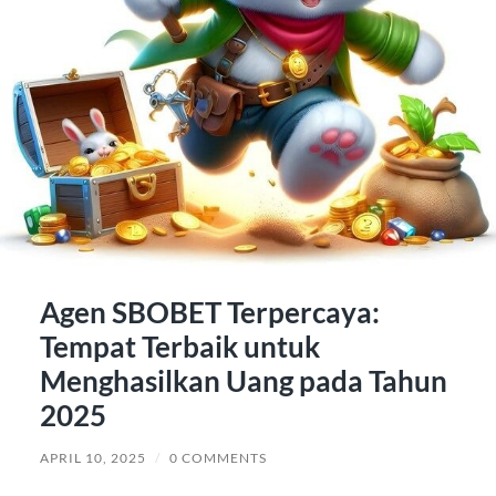
Agen SBOBET Terpercaya:
Tempat Terbaik untuk
Menghasilkan Uang pada Tahun
2025
APRIL 10, 2025
/
0 COMMENTS